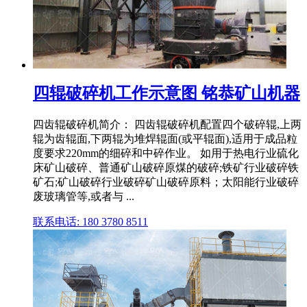
四辊破碎机工作示意图 铭恭矿山机器
四齿辊破碎机简介： 四齿辊破碎机配置四个破碎辊,上两
辊为齿辊面,下两辊为堆焊辊面(或平辊面),适用于成品粒
度要求220mm的细碎和中碎作业。 如用于热电行业硫化
床矿山破碎、普通矿山破碎原煤的破碎;铁矿行业破碎铁
矿石;矿山破碎行业破碎矿山破碎原料；太阳能行业破碎
废玻璃管等,或者与 ...
联系电话: 180 3780 8511