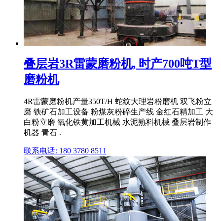
叠层岩3R雷蒙磨粉机, 时产700吨T型
磨粉机
4R雷蒙磨粉机产量350T/H 蛇纹大理岩粉磨机 双飞粉立
磨 铁矿石加工设备 粉煤灰粉碎生产线 金红石精加工 大
白粉立磨 氧化铁黄加工机械 水泥熟料机械 叠层岩制作
机器 青石 .
联系电话: 180 3780 8511