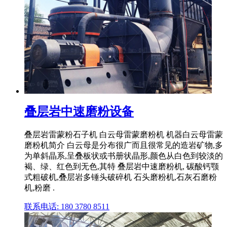
叠层岩中速磨粉设备
叠层岩雷蒙粉石子机 白云母雷蒙磨粉机 机器白云母雷蒙
磨粉机简介 白云母是分布很广而且很常见的造岩矿物,多
为单斜晶系,呈叠板状或书册状晶形,颜色从白色到较淡的
褐、绿、红色到无色,其特 叠层岩中速磨粉机, 碳酸钙颚
式粗破机,叠层岩多锤头破碎机 石头磨粉机,石灰石磨粉
机,粉磨 .
联系电话: 180 3780 8511