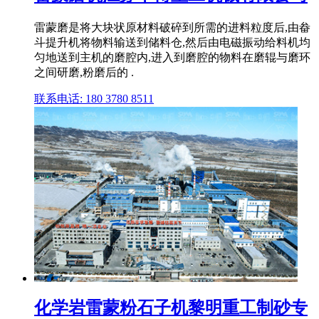
雷蒙磨是将大块状原材料破碎到所需的进料粒度后,由畚
斗提升机将物料输送到储料仓,然后由电磁振动给料机均
匀地送到主机的磨腔内,进入到磨腔的物料在磨辊与磨环
之间研磨,粉磨后的 .
联系电话: 180 3780 8511
化学岩雷蒙粉石子机黎明重工制砂专