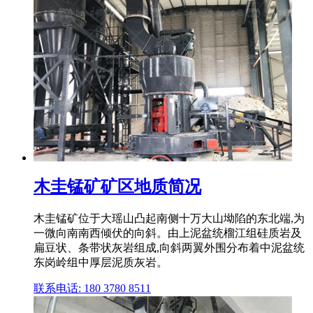
木圭锰矿矿区地质简况
木圭锰矿位于大瑶山凸起南侧十万大山坳陷的东北端,为
一微向南南西倾伏的向斜。由上泥盆统榴江组硅质岩及
扁豆状、条带状灰岩组成,向斜两翼外围分布着中泥盆统
东岗岭组中厚层泥质灰岩。
联系电话: 180 3780 8511