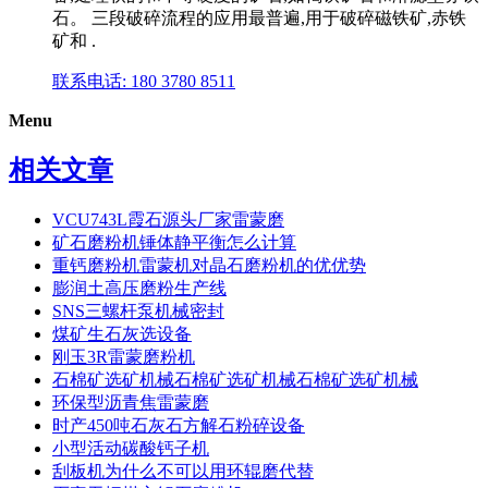
石。 三段破碎流程的应用最普遍,用于破碎磁铁矿,赤铁
矿和 .
联系电话: 180 3780 8511
Menu
相关文章
VCU743L霞石源头厂家雷蒙磨
矿石磨粉机锤体静平衡怎么计算
重钙磨粉机雷蒙机对晶石磨粉机的优优势
膨润土高压磨粉生产线
SNS三螺杆泵机械密封
煤矿生石灰选设备
刚玉3R雷蒙磨粉机
石棉矿选矿机械石棉矿选矿机械石棉矿选矿机械
环保型沥青焦雷蒙磨
时产450吨石灰石方解石粉碎设备
小型活动碳酸钙子机
刮板机为什么不可以用环辊磨代替