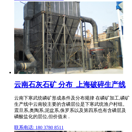
云南石灰石矿 分布_上海破碎生产线
云南下寒武统磷矿形成条件及分布规律 在磷矿加工,磷矿
生产线中云南较主要的含磷层位是下寒武统渔户村组。
震旦系,奥陶系,泥盆系,侏罗系以及第四系也有含磷层及
磷酸盐化的层位,但价值未 .
联系电话: 180 3780 8511