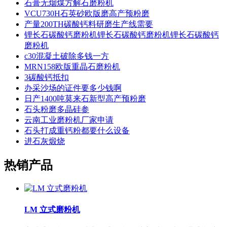
石膏无烟煤方解石磨粉机
VCU730H石英砂欧版磨高产预粉磨
产量200TH碳酸钙料研磨生产线需要
锂长石碳酸钙磨粉机锂长石碳酸钙磨粉机锂长石碳酸钙
磨粉机
c30混凝土破除多钱一方
MRN158欧版重晶石磨粉机
3碳酸钙抵扣
办采沙场的证件要多少钱啊
日产1400吨莫来石新型高产预粉磨
石头粉磨多晶硅参
云南工业磨粉机厂家申请
石头打成重钙粉都要什么设备
进石灰煅烧
热销产品
LM 立式磨粉机