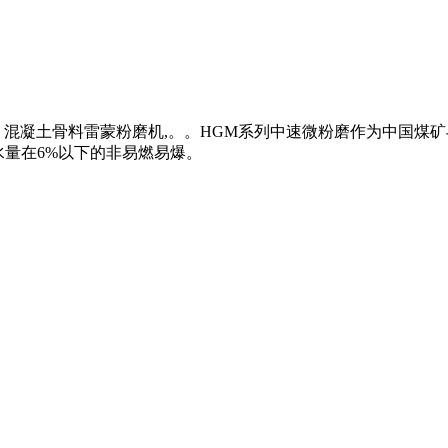
承型号。混凝土骨料雷蒙粉磨机,。。HGM系列中速微粉磨作为中国
水量在6%以下的非易燃易爆。