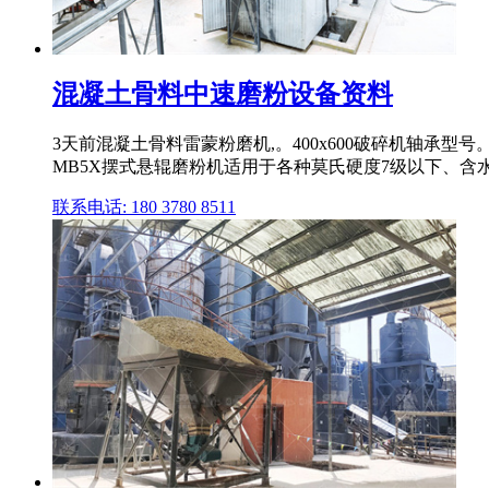
混凝土骨料中速磨粉设备资料
3天前混凝土骨料雷蒙粉磨机,。400x600破碎机轴
MB5X摆式悬辊磨粉机适用于各种莫氏硬度7级以下、含
联系电话: 180 3780 8511