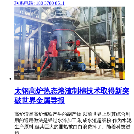
联系电话: 180 3780 8511
太钢高炉热态熔渣制棉技术取得新突
破世界金属导报
高炉渣是高炉炼铁产生的副产物,以前世界上对其综合利
用的通用做法是经过水淬加工,制成水渣超细粉 作为水泥
生产原料,但其巨大的显热被白白浪费掉了。随着科技进
步 .