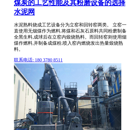
煤炭的工艺性能及其粉磨设备的选择
水泥网
水泥熟料烧成工艺设备分为立窑和回转窑两类。 立窑一
直使用无烟煤作为燃料,将煤和石灰石原料共同粉磨制备
全黑生料,成球后在立窑内煅烧熟料。而回转窑则使用烟
煤作燃料,并制备成煤粉,喷入窑内燃烧发出热量煅烧熟
料。
联系电话: 180 3780 8511