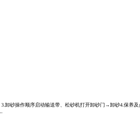
3.卸砂操作顺序启动输送带、松砂机打开卸砂门→卸砂4.保养及
.