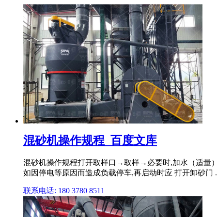
混砂机操作规程_百度文库
混砂机操作规程打开取样口→取样→必要时,加水（适量）
如因停电等原因而造成负载停车,再启动时应 打开卸砂门 ..
联系电话: 180 3780 8511