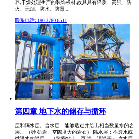
养,干燥处理生产的装饰板材,故具具有轻质、高强、防
火、无烟、防水、防霉 ...
联系电话: 180 3780 8511
第四章 地下水的储存与循环
层和隔水层。含水层：能够透过并给出相当数量水的岩
层。 （砂 砾岩、空隙度大的岩石） 隔水层：不透水或
微透水的岩层。 （致密粘土、页 岩、泥岩等） 含水层