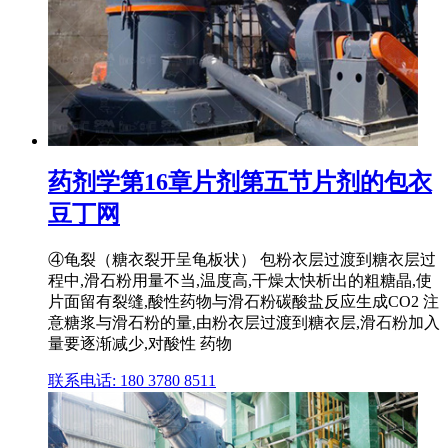
药剂学第16章片剂第五节片剂的包衣
豆丁网
④龟裂（糖衣裂开呈龟板状） 包粉衣层过渡到糖衣层过
程中,滑石粉用量不当,温度高,干燥太快析出的粗糖晶,使
片面留有裂缝,酸性药物与滑石粉碳酸盐反应生成CO2 注
意糖浆与滑石粉的量,由粉衣层过渡到糖衣层,滑石粉加入
量要逐渐减少,对酸性 药物
联系电话: 180 3780 8511