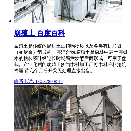
腐殖土 百度百科
腐殖土是传统的腐烂土由植物物质以及各类有机垃圾
（如厨余）组成的一层混合物,腐殖土是森林中表土层树
木的枯枝残叶经过长时期腐烂发酵后而形成。可用于盆
栽。产业化后的腐殖土多为木材加工厂将木材碎料挖坑
掩埋,待几个月后开采无处理直接出售。
联系电话: 180 3780 8511