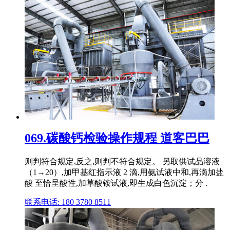
069.碳酸钙检验操作规程 道客巴巴
则判符合规定,反之,则判不符合规定。 另取供试品溶液
（1→20）,加甲基红指示液 2 滴,用氨试液中和,再滴加盐
酸 至恰呈酸性,加草酸铵试液,即生成白色沉淀；分 .
联系电话: 180 3780 8511