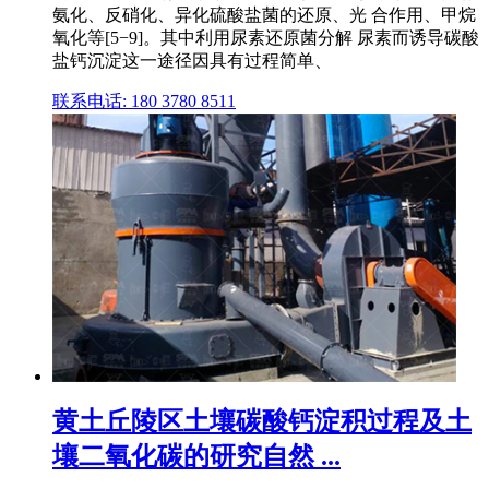
氨化、反硝化、异化硫酸盐菌的还原、光 合作用、甲烷
氧化等[5−9]。其中利用尿素还原菌分解 尿素而诱导碳酸
盐钙沉淀这一途径因具有过程简单、
联系电话: 180 3780 8511
黄土丘陵区土壤碳酸钙淀积过程及土
壤二氧化碳的研究自然 ...