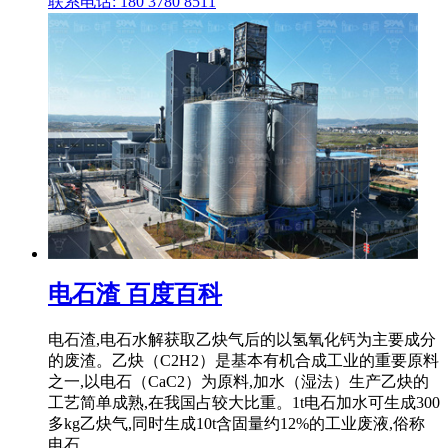
联系电话: 180 3780 8511
电石渣 百度百科
电石渣,电石水解获取乙炔气后的以氢氧化钙为主要成分
的废渣。乙炔（C2H2）是基本有机合成工业的重要原料
之一,以电石（CaC2）为原料,加水（湿法）生产乙炔的
工艺简单成熟,在我国占较大比重。1t电石加水可生成300
多kg乙炔气,同时生成10t含固量约12%的工业废液,俗称
电石 .