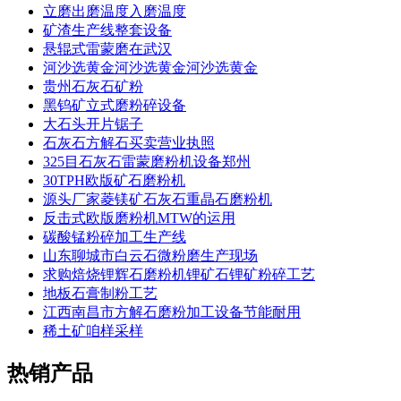
立磨出磨温度入磨温度
矿渣生产线整套设备
悬辊式雷蒙磨在武汉
河沙选黄金河沙选黄金河沙选黄金
贵州石灰石矿粉
黑钨矿立式磨粉碎设备
大石头开片锯子
石灰石方解石买卖营业执照
325目石灰石雷蒙磨粉机设备郑州
30TPH欧版矿石磨粉机
源头厂家菱镁矿石灰石重晶石磨粉机
反击式欧版磨粉机MTW的运用
碳酸锰粉碎加工生产线
山东聊城市白云石微粉磨生产现场
求购焙烧锂辉石磨粉机锂矿石锂矿粉碎工艺
地板石膏制粉工艺
江西南昌市方解石磨粉加工设备节能耐用
稀土矿咱样采样
热销产品