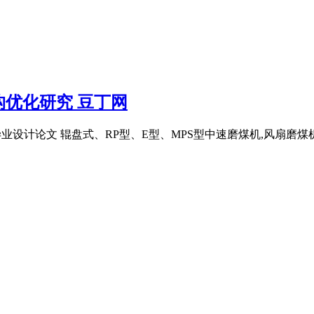
优化研究 豆丁网
计论文 辊盘式、RP型、E型、MPS型中速磨煤机,风扇磨煤机简介