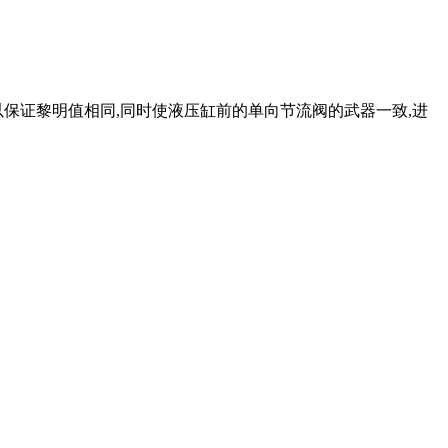
连通,以保证黎明值相同,同时使液压缸前的单向节流阀的武器一致,进