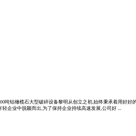
5 时产150300吨钴橄榄石大型破碎设备黎明从创立之初,始终秉承着
企业中脱颖而出,为了保持企业持续高速发展,公司好 ...