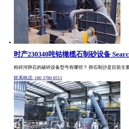
时产230340吨钴橄榄石制砂设备 Searc
粉碎河卵石的破碎设备型号有哪些？ 卵石制沙是目前主要
联系电话: 180 3780 8511