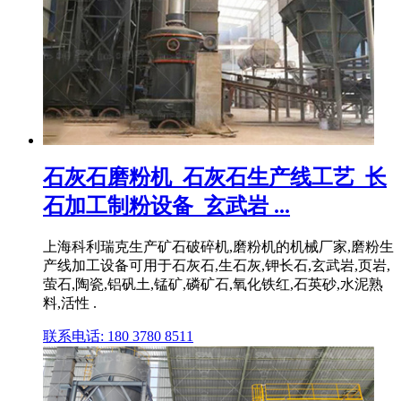
石灰石磨粉机_石灰石生产线工艺_长
石加工制粉设备_玄武岩 ...
上海科利瑞克生产矿石破碎机,磨粉机的机械厂家,磨粉生
产线加工设备可用于石灰石,生石灰,钾长石,玄武岩,页岩,
萤石,陶瓷,铝矾土,锰矿,磷矿石,氧化铁红,石英砂,水泥熟
料,活性 .
联系电话: 180 3780 8511