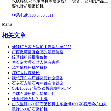
式破碎机,箱式破碎机等超微粉加工设备。公司的产品主
要包括超细磨粉机 ...
联系电话: 180 3780 8511
Menu
相关文章
菱镁矿石灰石深加工设备厂家2273
广西撒可富复合肥的最新价格
砼基础粉碎批发价格
生石灰大理石对人体有害吗
菲力薄打粉机的价格
煤矿大块煤磨粉
我想开白灰厂都需要什么设备
石灰石方解石每年都在涨钱么
CSB1602024新型欧版磨粉机MTW
全球石膏粉探明储量201
开办打沙石厂的手续
山东重锤1600矿石磨粉机山东重锤1600矿石磨粉机山东
重锤1600矿石磨粉机