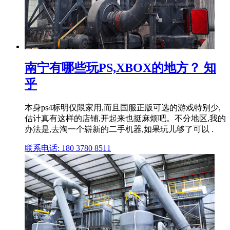
南宁有哪些玩PS,XBOX的地方？ 知
乎
本身ps4标明仅限家用,而且国服正版可选的游戏特别少,
估计真有这样的店铺,开起来也挺麻烦吧。不分地区,我的
办法是,去淘一个崭新的二手机器,如果玩儿够了可以 .
联系电话: 180 3780 8511