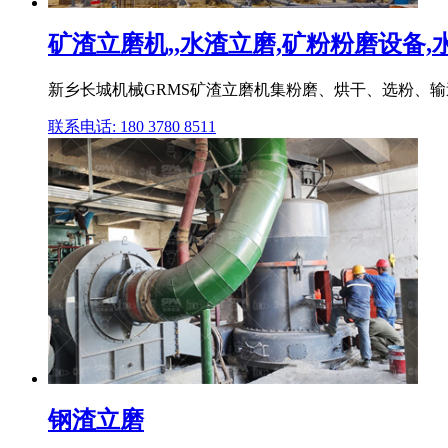
矿渣立磨机,,水渣立磨,矿粉粉磨设备,水
新乡长城机械GRMS矿渣立磨机集粉磨、烘干、选粉、输送、收
联系电话: 180 3780 8511
钢渣立磨