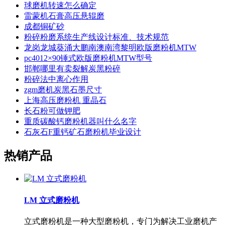
球磨机转速怎么确定
雷蒙机石膏高压悬辊磨
成都铜矿砂
粉碎粉磨系统生产线设计标准、技术规范
龙岗龙城葵涌大鹏南澳南湾黎明欧版磨粉机MTW
pc4012×90锤式欧版磨粉机MTW型号
邯郸哪里有卖裂解炭黑粉碎
粉碎法中离心作用
zgm磨机炭黑石墨尺寸
上海高压磨粉机 重晶石
长石粉可做钾肥
重质碳酸钙磨粉机器叫什么名字
石灰石F重钙矿石磨粉机毕业设计
热销产品
LM 立式磨粉机
立式磨粉机是一种大型磨粉机，专门为解决工业磨机产