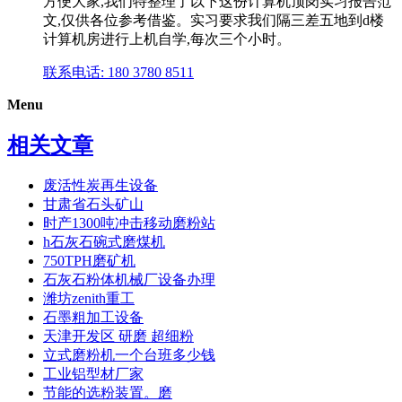
方便大家,我们特整理了以下这份计算机顶岗实习报告范
文,仅供各位参考借鉴。实习要求我们隔三差五地到d楼
计算机房进行上机自学,每次三个小时。
联系电话: 180 3780 8511
Menu
相关文章
废活性炭再生设备
甘肃省石头矿山
时产1300吨冲击移动磨粉站
h石灰石碗式磨煤机
750TPH磨矿机
石灰石粉体机械厂设备办理
潍坊zenith重工
石墨粗加工设备
天津开发区 研磨 超细粉
立式磨粉机一个台班多少钱
工业铝型材厂家
节能的选粉装置。磨