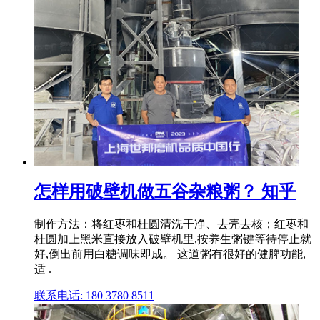
怎样用破壁机做五谷杂粮粥？ 知乎
制作方法：将红枣和桂圆清洗干净、去壳去核；红枣和
桂圆加上黑米直接放入破壁机里,按养生粥键等待停止就
好,倒出前用白糖调味即成。 这道粥有很好的健脾功能,
适 .
联系电话: 180 3780 8511