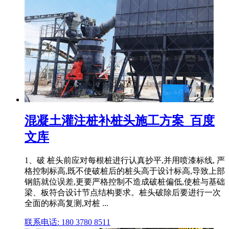
混凝土灌注桩补桩头施工方案_百度
文库
1、破 桩头前应对每根桩进行认真抄平,并用喷漆标线, 严
格控制标高,既不使破桩后的桩头高于设计标高,导致上部
钢筋就位误差,更要严格控制不造成破桩偏低,使桩与基础
梁、板符合设计节点结构要求。桩头破除后要进行一次
全面的标高复测,对桩 ...
联系电话: 180 3780 8511