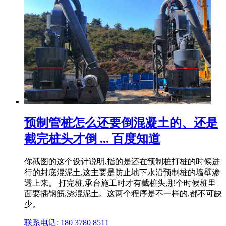
预制管桩怎么还要倒混凝土的、还是
截完桩头才倒 ... 百度知道
你截图的这个设计说明,指的是还在预制桩打桩的时候进
行的封底混泥土,这主要是防止地下水沿预制桩的墙壁渗
透上来。 打完桩,承台施工时才有截桩头,那个时候桩里
面要插钢筋,浇混泥土。这两个程序是不一样的,都不可缺
少。
联系电话: 180 3780 8511