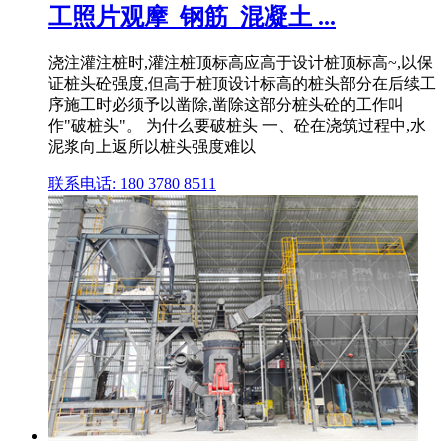
工照片观摩_钢筋_混凝土 ...
浇注灌注桩时,灌注桩顶标高应高于设计桩顶标高~,以保
证桩头砼强度,但高于桩顶设计标高的桩头部分在后续工
序施工时必须予以凿除,凿除这部分桩头砼的工作叫
作"破桩头"。 为什么要破桩头 一、砼在浇筑过程中,水
泥浆向上返所以桩头强度难以
联系电话: 180 3780 8511