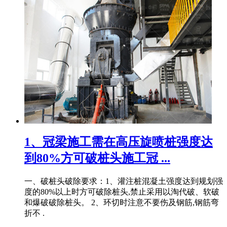
1、冠梁施工需在高压旋喷桩强度达
到80%方可破桩头施工冠 ...
一、破桩头破除要求：1、灌注桩混凝土强度达到规划强
度的80%以上时方可破除桩头,禁止采用以淘代破、软破
和爆破破除桩头。 2、环切时注意不要伤及钢筋,钢筋弯
折不 .