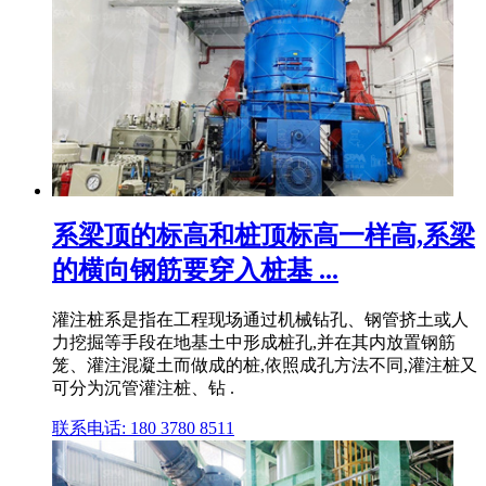
系梁顶的标高和桩顶标高一样高,系梁
的横向钢筋要穿入桩基 ...
灌注桩系是指在工程现场通过机械钻孔、钢管挤土或人
力挖掘等手段在地基土中形成桩孔,并在其内放置钢筋
笼、灌注混凝土而做成的桩,依照成孔方法不同,灌注桩又
可分为沉管灌注桩、钻 .
联系电话: 180 3780 8511