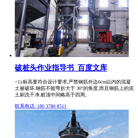
破桩头作业指导书_百度文库
<1):标高要符合设计要求,严禁钢筋外边6cm以内的混凝
土被破坏,钢筋不能弯折大于 30°的角度,而且钢筋上的泥
土刷洗干净,桩顶中间略高于四周。
联系电话: 180 3780 8511