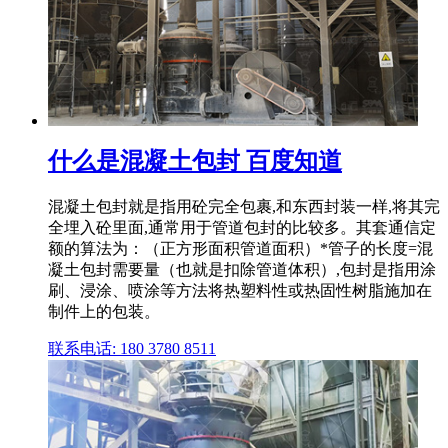
什么是混凝土包封 百度知道
混凝土包封就是指用砼完全包裹,和东西封装一样,将其完
全埋入砼里面,通常用于管道包封的比较多。其套通信定
额的算法为：（正方形面积管道面积）*管子的长度=混
凝土包封需要量（也就是扣除管道体积）,包封是指用涂
刷、浸涂、喷涂等方法将热塑料性或热固性树脂施加在
制件上的包装。
联系电话: 180 3780 8511