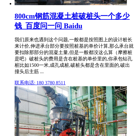
800cm钢筋混凝土桩破桩头一个多少
钱_百度问一问 Baidu
我们原来也遇到这个问题,一般都是按照图上的设计桩长
来计价,伸进承台部分要按照桩基的单价计算,那么承台就
要扣除那部分的混凝土量,但是一般都没这么算（摩擦桩
是吧）破桩头的费用是含在桩基的单价里的,你承包钻孔
桩比如1500一米,成孔成桩,破桩头都是含在里面的,破出
撞头后主筋 ...
联系电话: 180 3780 8511