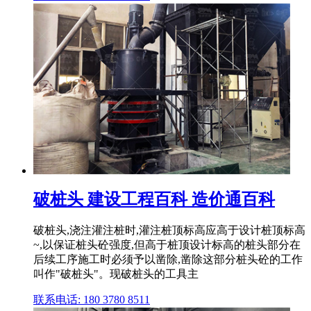
破桩头 建设工程百科 造价通百科
破桩头,浇注灌注桩时,灌注桩顶标高应高于设计桩顶标高
~,以保证桩头砼强度,但高于桩顶设计标高的桩头部分在
后续工序施工时必须予以凿除,凿除这部分桩头砼的工作
叫作"破桩头"。现破桩头的工具主
联系电话: 180 3780 8511