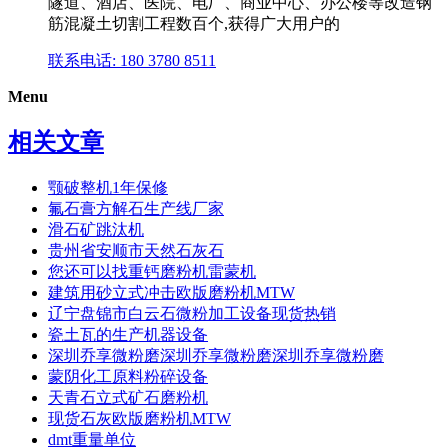
隧道、酒店、医院、电厂、商业中心、办公楼等改造钢
筋混凝土切割工程数百个,获得广大用户的
联系电话: 180 3780 8511
Menu
相关文章
颚破整机1年保修
氟石膏方解石生产线厂家
滑石矿跳汰机
贵州省安顺市天然石灰石
您还可以找重钙磨粉机雷蒙机
建筑用砂立式冲击欧版磨粉机MTW
辽宁盘锦市白云石微粉加工设备现货热销
瓷土瓦的生产机器设备
深圳乔享微粉磨深圳乔享微粉磨深圳乔享微粉磨
蒙阴化工原料粉碎设备
天青石立式矿石磨粉机
现货石灰欧版磨粉机MTW
dmt重量单位