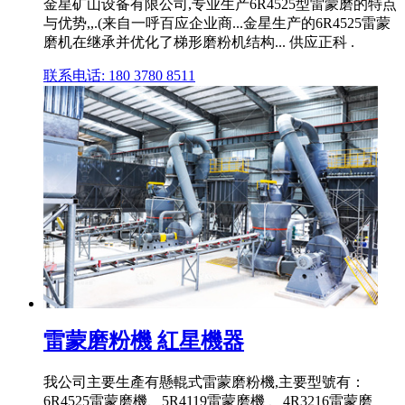
金星矿山设备有限公司,专业生产6R4525型雷蒙磨的特点
与优势,,.(来自一呼百应企业商...金星生产的6R4525雷蒙
磨机在继承并优化了梯形磨粉机结构... 供应正科 .
联系电话: 180 3780 8511
雷蒙磨粉機 紅星機器
我公司主要生產有懸輥式雷蒙磨粉機,主要型號有：
6R4525雷蒙磨機、5R4119雷蒙磨機 、4R3216雷蒙磨