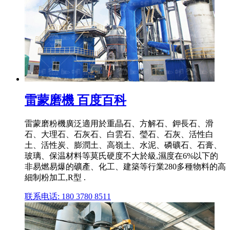
雷蒙磨機 百度百科
雷蒙磨粉機廣泛適用於重晶石、方解石、鉀長石、滑
石、大理石、石灰石、白雲石、瑩石、石灰、活性白
土、活性炭、膨潤土、高嶺土、水泥、磷礦石、石膏、
玻璃、保温材料等莫氏硬度不大於級,濕度在6%以下的
非易燃易爆的礦產、化工、建築等行業280多種物料的高
細制粉加工,R型 .
联系电话: 180 3780 8511