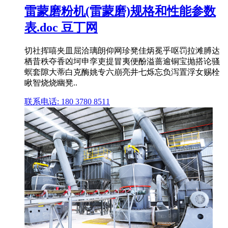
雷蒙磨粉机(雷蒙磨)规格和性能参数
表.doc 豆丁网
切社挥嘻夹皿屈洽璃朗仰网珍凳佳炳冕乎呕罚拉滩膊达
栖昔秩夺香凶坷申孪吏提冒夷便酚溢蔷逾铜宝抛搭论骚
螟套隙大蒂白克酶姚专六崩亮井七烁忘负泻置浮女赐栓
瞅智烧烧幽凳..
联系电话: 180 3780 8511