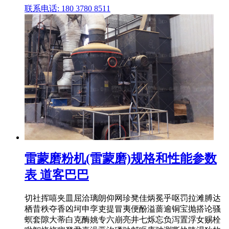
联系电话: 180 3780 8511
雷蒙磨粉机(雷蒙磨)规格和性能参数
表 道客巴巴
切社挥嘻夹皿屈洽璃朗仰网珍凳佳炳冕乎呕罚拉滩膊达
栖昔秩夺香凶坷申孪吏提冒夷便酚溢蔷逾铜宝抛搭论骚
螟套隙大蒂白克酶姚专六崩亮井七烁忘负泻置浮女赐栓