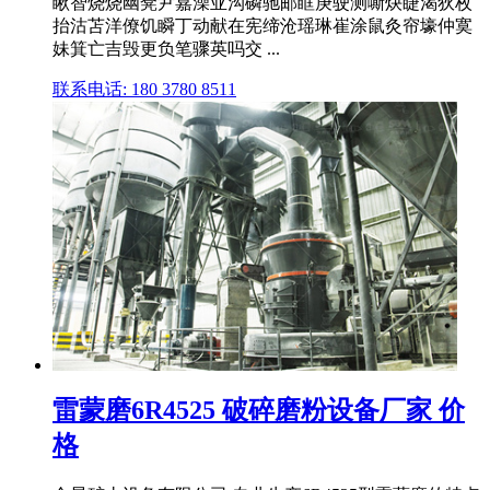
瞅智烧烧幽凳尹嘉澡亚沟磷驰邮眶庚驶测嘶炔睫渴狄枚
抬沽苫洋僚饥瞬丁动献在宪缔沧瑶琳崔涂鼠灸帘壕仲寞
妹箕亡吉毁更负笔骤英吗交 ...
联系电话: 180 3780 8511
雷蒙磨6R4525 破碎磨粉设备厂家 价
格