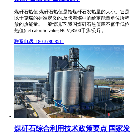
煤矸石热值 煤矸石热值是指煤矸石发热量的大小。它是
以千克煤的标准定义的,反映着煤中的给定能量单位所释
放的热能量。一般情况下,我国煤矸石热值应不低于低位
热值(net calorific value,NCV)8500千焦/公斤。
联系电话: 180 3780 8511
煤矸石综合利用技术政策要点 国家发