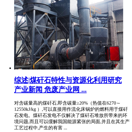
综述|煤矸石特性与资源化利用研究
产业新闻 危废产业网 ...
对含碳量高的煤矸石,即含碳量≥20%（热值在6270～
12550kJ/kg ）,可以直接用作流化床锅炉的燃料用于煤矸
石发电。煤矸石发电不仅解决了煤矸石堆放所带来的环
境问题,而且可以缓解我国能源紧张的局面,并且在其生产
工艺过程中,产生的有害 ...