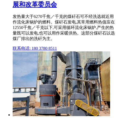
展和改革委员会
发热量大于6270千焦／千克的煤矸石可不经洗选就近用
作流化床锅炉的燃料。煤矸石发电,其常用燃料热值应在
12550千焦／千克以下,可采用循环流化床锅炉,产生的热
量既可以发电,也可以用作采暖供热。这部分煤矸石以选
煤厂排出的洗矸为主。
联系电话: 180 3780 8511