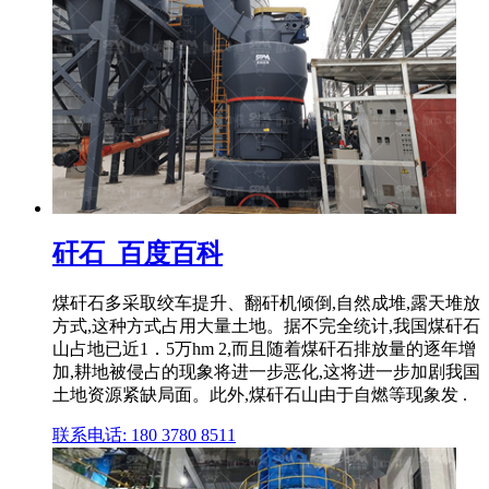
矸石_百度百科
煤矸石多采取绞车提升、翻矸机倾倒,自然成堆,露天堆放
方式,这种方式占用大量土地。据不完全统计,我国煤矸石
山占地已近1．5万hm 2,而且随着煤矸石排放量的逐年增
加,耕地被侵占的现象将进一步恶化,这将进一步加剧我国
土地资源紧缺局面。此外,煤矸石山由于自燃等现象发 .
联系电话: 180 3780 8511