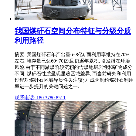
我国煤矸石空间分布特征与分级分质
利用路径
摘要: 我国煤矸石年产出量6~8亿t, 而利用率维持在70%
左右, 堆存量已达60~70亿t且仍逐年累积, 引发潜在环境
风险.由于不同聚煤阶段沉积的含煤地层岩性和矿物成分
不同, 煤矸石性质呈现显著区域差异, 而当前研究和利用
过程对煤矸石区域异质性关注较少, 成为制约煤矸石利用
率进一步提升的关键问题之一.
联系电话: 180 3780 8511