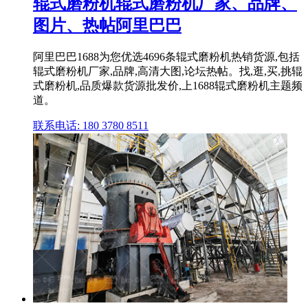
辊式磨粉机辊式磨粉机厂家、品牌、
图片、热帖阿里巴巴
阿里巴巴1688为您优选4696条辊式磨粉机热销货源,包括
辊式磨粉机厂家,品牌,高清大图,论坛热帖。找,逛,买,挑辊
式磨粉机,品质爆款货源批发价,上1688辊式磨粉机主题频
道。
联系电话: 180 3780 8511