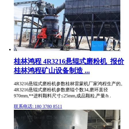
桂林鸿程 4R3216悬辊式磨粉机_报价
桂林鸿程矿山设备制造 ...
4R3216悬辊式磨粉机参数桂林雷蒙机厂家鸿程生产的。
4R3216悬辊式磨粉机参数磨辊个数34,磨环直径
970mm,**进料颗料尺寸≤25mm,成品颗粒,产量/h .
联系电话: 180 3780 8511