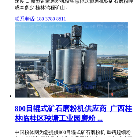
速度 ... 新型雷蒙磨粉机设备悬辊式辊磨机铁矿石磨粉吨
成本多少 桂林鸿程矿山 .
联系电话: 180 3780 8511
800目辊式矿石磨粉机供应商_广西桂
林临桂区秧塘工业园磨粉 ...
中国粉体网为您提供800目辊式矿石磨粉机 重钙超细粉