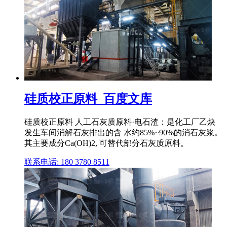
硅质校正原料_百度文库
硅质校正原料 人工石灰质原料·电石渣：是化工厂乙炔
发生车间消解石灰排出的含 水约85%~90%的消石灰浆。
其主要成分Ca(OH)2, 可替代部分石灰质原料。
联系电话: 180 3780 8511