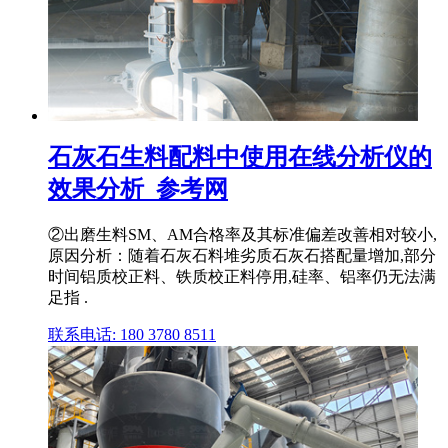
石灰石生料配料中使用在线分析仪的
效果分析_参考网
②出磨生料SM、AM合格率及其标准偏差改善相对较小,
原因分析：随着石灰石料堆劣质石灰石搭配量增加,部分
时间铝质校正料、铁质校正料停用,硅率、铝率仍无法满
足指 .
联系电话: 180 3780 8511