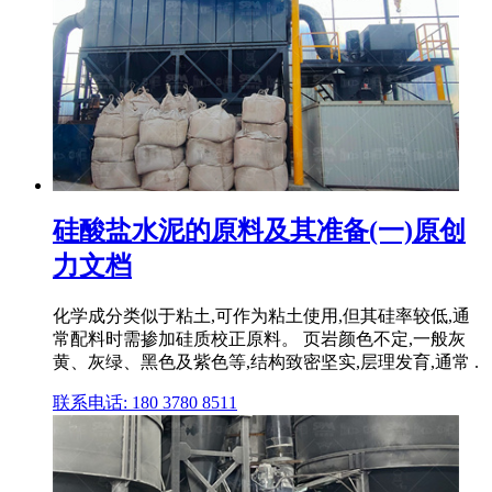
硅酸盐水泥的原料及其准备(一)原创
力文档
化学成分类似于粘土,可作为粘土使用,但其硅率较低,通
常配料时需掺加硅质校正原料。 页岩颜色不定,一般灰
黄、灰绿、黑色及紫色等,结构致密坚实,层理发育,通常 .
联系电话: 180 3780 8511