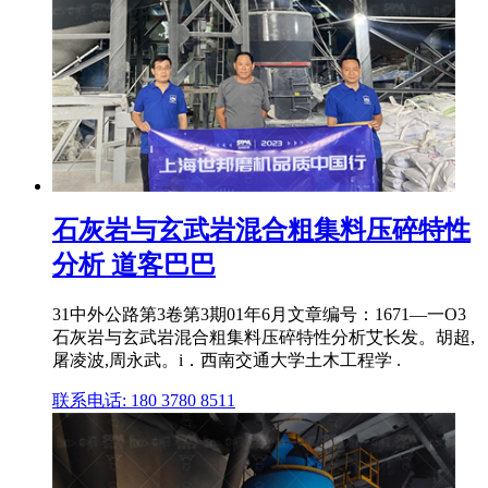
石灰岩与玄武岩混合粗集料压碎特性
分析 道客巴巴
31中外公路第3卷第3期01年6月文章编号：1671—一O3
石灰岩与玄武岩混合粗集料压碎特性分析艾长发。胡超,
屠凌波,周永武。i．西南交通大学土木工程学 .
联系电话: 180 3780 8511