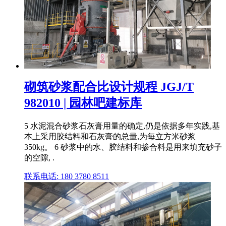
砌筑砂浆配合比设计规程 JGJ/T
982010 | 园林吧建标库
5 水泥混合砂浆石灰膏用量的确定,仍是依据多年实践,基
本上采用胶结料和石灰膏的总量,为每立方米砂浆
350kg。 6 砂浆中的水、胶结料和掺合料是用来填充砂子
的空隙, .
联系电话: 180 3780 8511