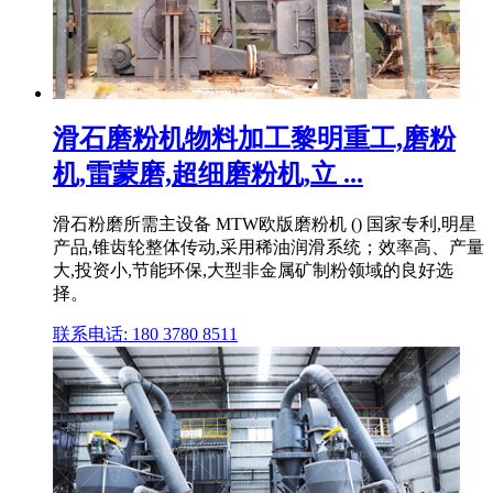
滑石磨粉机物料加工黎明重工,磨粉
机,雷蒙磨,超细磨粉机,立 ...
滑石粉磨所需主设备 MTW欧版磨粉机 () 国家专利,明星
产品,锥齿轮整体传动,采用稀油润滑系统；效率高、产量
大,投资小,节能环保,大型非金属矿制粉领域的良好选
择。
联系电话: 180 3780 8511