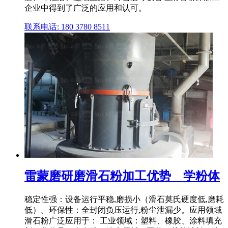
企业中得到了广泛的应用和认可。
联系电话: 180 3780 8511
雷蒙磨研磨滑石粉加工优势 _ 学粉体
稳定性强：设备运行平稳,磨损小（滑石莫氏硬度低,磨耗
低）。环保性：全封闭负压运行,粉尘泄漏少。应用领域
滑石粉广泛应用于： 工业领域：塑料、橡胶、涂料填充