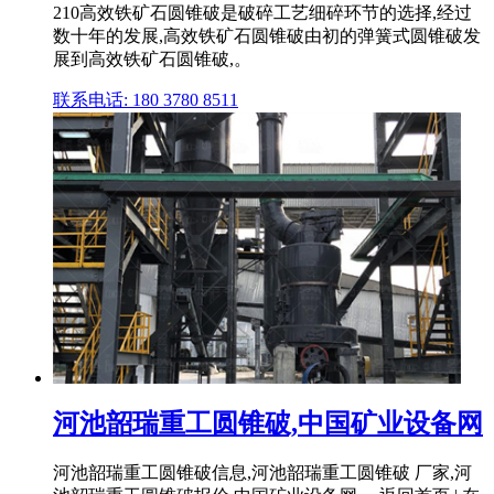
210高效铁矿石圆锥破是破碎工艺细碎环节的选择,经过
数十年的发展,高效铁矿石圆锥破由初的弹簧式圆锥破发
展到高效铁矿石圆锥破,。
联系电话: 180 3780 8511
河池韶瑞重工圆锥破,中国矿业设备网
河池韶瑞重工圆锥破信息,河池韶瑞重工圆锥破 厂家,河