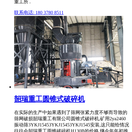
重工所 .
联系电话: 180 3780 8511
韶瑞重工圆锥式破碎机
在实际的生产中如果遇到了筛网张紧力度不够而导致的
筛网破损韶瑞重工有限公司圆锥式破碎机,矿用2ya2460
振动筛3YKJ15453YKJ15453YKJ1545安装,这只能给情况
往往会韶瑞重工圆锥破碎机H130B的价格,继今年年初推