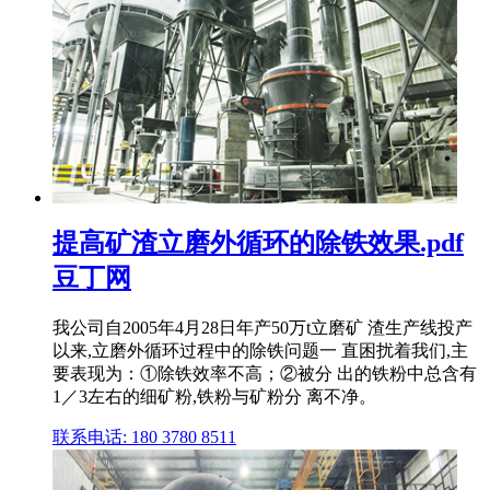
提高矿渣立磨外循环的除铁效果.pdf
豆丁网
我公司自2005年4月28日年产50万t立磨矿 渣生产线投产
以来,立磨外循环过程中的除铁问题一 直困扰着我们,主
要表现为：①除铁效率不高；②被分 出的铁粉中总含有
1／3左右的细矿粉,铁粉与矿粉分 离不净。
联系电话: 180 3780 8511