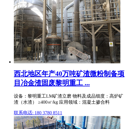
西北地区年产40万吨矿渣微粉制备项
目冶金渣固废黎明重工 ...
设备：黎明重工LM矿渣立磨 物料及成品细度：高炉矿
渣（水渣） ≥400㎡/kg 应用领域：混凝土掺合料
联系电话: 180 3780 8511