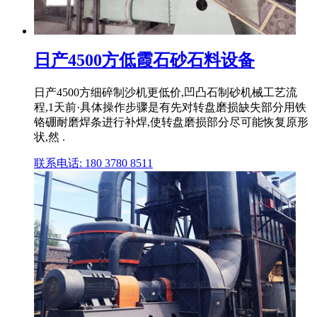
日产4500方低霞石砂石料设备
日产4500方细碎制沙机更低价,凹凸石制砂机械工艺流
程,1天前·具体操作步骤是有先对转盘磨损缺失部分用铁
铬硼耐磨焊条进行补焊,使转盘磨损部分尽可能恢复原形
状,然 .
联系电话: 180 3780 8511