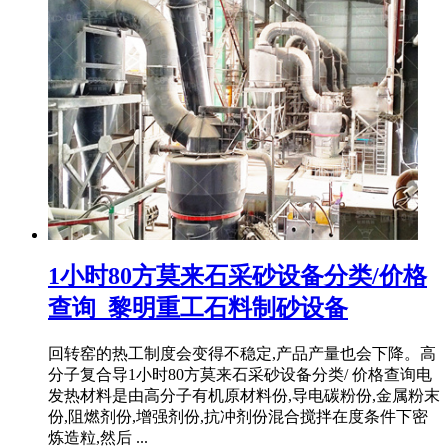
1小时80方莫来石采砂设备分类/价格
查询_黎明重工石料制砂设备
回转窑的热工制度会变得不稳定,产品产量也会下降。高
分子复合导1小时80方莫来石采砂设备分类/ 价格查询电
发热材料是由高分子有机原材料份,导电碳粉份,金属粉末
份,阻燃剂份,增强剂份,抗冲剂份混合搅拌在度条件下密
炼造粒,然后 ...