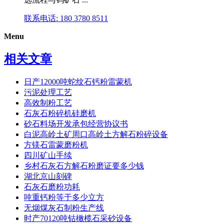
联系电话: 180 3780 8511
Menu
相关文章
日产12000吨蛇纹石钙粉雷蒙机
污泥处理工艺
高效制粉工艺
石灰石粉碎机硅磨机
砂石料场开发承包经营协议书
白泥高岭土矿周口高岭土方解石粉碎设备
方镁石雷蒙磨粉机
四川矿山手续
乡村石灰石方解石粉磨证要多少钱
湖北京山刻碑
石灰石磨粉功耗
吨重钙粉等于多少立方
无烟煤灰石制粉生产线
时产70120吨钴橄榄石采砂设备