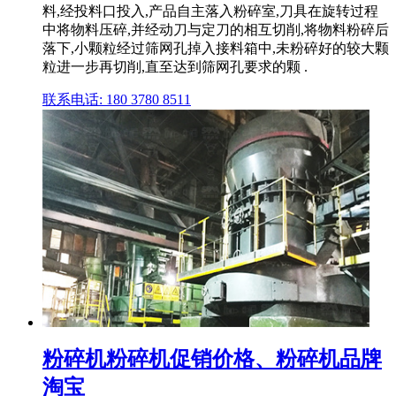
料,经投料口投入,产品自主落入粉碎室,刀具在旋转过程
中将物料压碎,并经动刀与定刀的相互切削,将物料粉碎后
落下,小颗粒经过筛网孔掉入接料箱中,未粉碎好的较大颗
粒进一步再切削,直至达到筛网孔要求的颗 .
联系电话: 180 3780 8511
粉碎机粉碎机促销价格、粉碎机品牌
淘宝