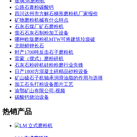
玻璃3R磨粉机
公路石膏粉碳酸钙
四川达州市方解石梯形磨粉机厂家报价
矿物磨粉机械有什么特点
石灰石煤厂矿石磨粉机
萤石石灰石制粉加工设备
哪种欧版磨粉机MTW可将建筑垃圾破
北朝鲜钾长石
时产1700吨反击石子磨粉机
雷蒙（摆式）磨粉碎机
石灰石粉碎机硅粉粉磨行业先锋
日产1800方混凝土碎精品砂粉设备
矿山磕石子机轴承润滑油脂的作用与选择
加工石头打粉设备图片工艺
渝鄂矿山有限公司-视频
碳酸钙烧治设备
热销产品