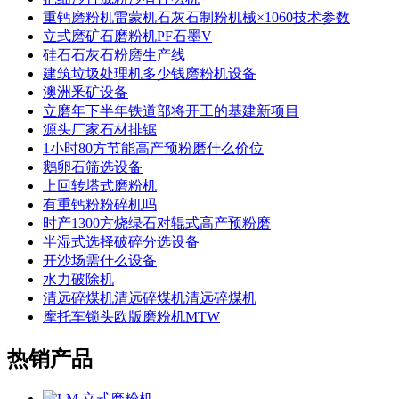
重钙磨粉机雷蒙机石灰石制粉机械×1060技术参数
立式磨矿石磨粉机PF石墨V
硅石石灰石粉磨生产线
建筑垃圾处理机多少钱磨粉机设备
澳洲釆矿设备
立磨年下半年铁道部将开工的基建新项目
源头厂家石材排锯
1小时80方节能高产预粉磨什么价位
鹅卵石筛选设备
上回转塔式磨粉机
有重钙粉粉碎机吗
时产1300方烧绿石对辊式高产预粉磨
半湿式选择破碎分选设备
开沙场需什么设备
水力破除机
清远碎煤机清远碎煤机清远碎煤机
摩托车锁头欧版磨粉机MTW
热销产品