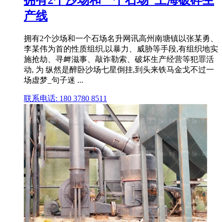
拥有2个沙场和一个石场_上海破碎生
产线
拥有2个沙场和一个石场名升网讯高州南塘镇以张某勇、
李某伟为首的性质组织,以暴力、威胁等手段,有组织地实
施抢劫、寻衅滋事、敲诈勒索、破坏生产经营等犯罪活
动, 为 纵然是醉卧沙场七星倒挂,到头来铁马金戈不过一
场虚梦_句子迷 ...
联系电话: 180 3780 8511