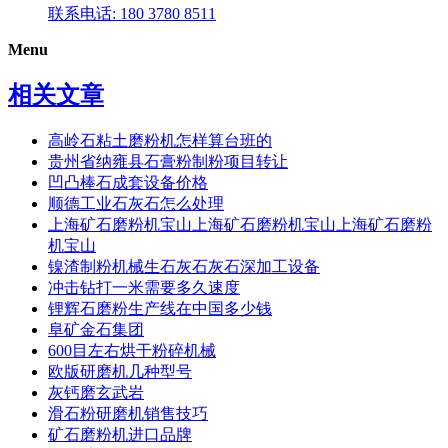
联系电话: 180 3780 8511
Menu
相关文章
高岭石粘土磨粉机怎样算台班的
贵州省纳雍县石膏粉制粉项目转让
凹凸棒石成套设备价格
顺德工业石灰石怎么处理
上海矿石磨粉机宝山上海矿石磨粉机宝山上海矿石磨粉
机宝山
镍渣制粉机械生石灰石灰石深加工设备
冲击钻打一米需要多久速度
锂辉石磨粉生产线在中国多少钱
阜矿金石集团
600目左右烘干粉碎机械
欧版研磨机几种型号
灰钙磨玄武岩
滑石粉研磨机销售技巧
矿石磨粉机进口品牌