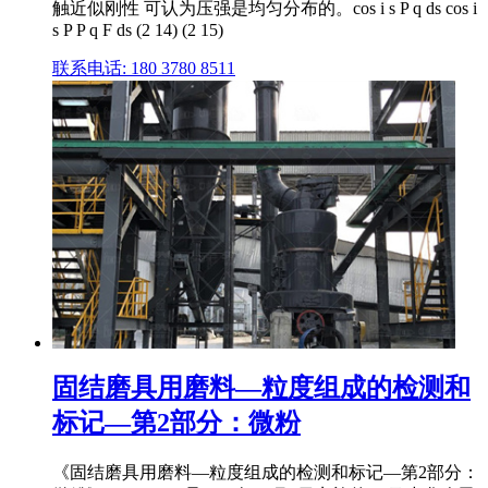
触近似刚性 可认为压强是均匀分布的。cos i s P q ds cos i
s P P q F ds (2 14) (2 15)
联系电话: 180 3780 8511
固结磨具用磨料—粒度组成的检测和
标记—第2部分：微粉
《固结磨具用磨料—粒度组成的检测和标记—第2部分：