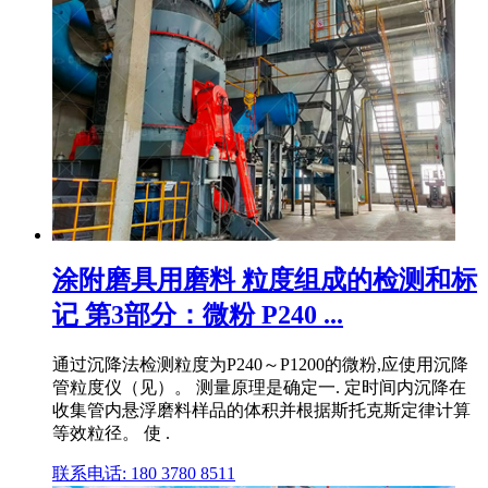
涂附磨具用磨料 粒度组成的检测和标
记 第3部分：微粉 P240 ...
通过沉降法检测粒度为P240～P1200的微粉,应使用沉降
管粒度仪（见）。 测量原理是确定一. 定时间内沉降在
收集管内悬浮磨料样品的体积并根据斯托克斯定律计算
等效粒径。 使 .
联系电话: 180 3780 8511