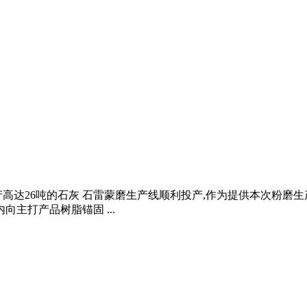
产高达26吨的石灰 石雷蒙磨生产线顺利投产,作为提供本次粉磨生
向主打产品树脂锚固 ...