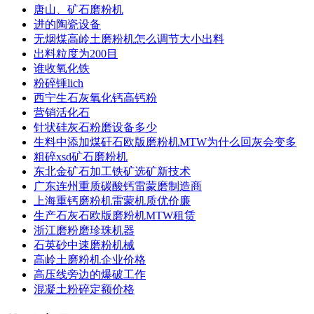
唐山、矿石磨粉机
进的陶瓷设备
无烟煤高岭土磨粉机怎么调节大小出料
出料粒度为200目
谁收氧化铁
粉碎锤lich
西宁生石灰氧化钙高钙粉
营销活化石
针状硅灰石粉磨设备多少
生料中添加煤矸石欧版磨粉机MTW为什么回灰会变多
粗碎xsd矿石磨粉机
东北金矿石加工铁矿选矿新技术
广东连州重质碳酸钙雷蒙磨制造商
上海重钙磨粉机雷蒙机质优价廉
生产石灰石欧版磨粉机MTW租赁
浙江磨粉磨珍珠机器
石英砂中速磨粉机械
高岭土磨粉机企业价格
高压线旁边的爆破工作
混凝土粉碎定额价格