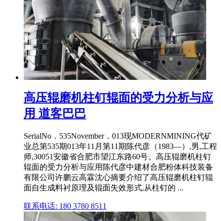
高压辊磨机柱钉辊面的受力分析与应
用 道客巴巴
SerialNo．535November．013现MODERNMINING代矿
业总第535期013年11月第11期陈代彦（1983—）,男,工程
师,30051安徽省合肥市望江东路60号。高压辊磨机柱钉
辊面的受力分析与应用陈代彦中建材合肥粉体科技装备
有限公司许鹏云高霖沈心摘要介绍了高压辊磨机柱钉辊
面自生成料衬原理及辊面失效形式,从柱钉的 ...
联系电话: 180 3780 8511