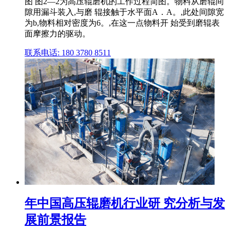
图 图2—2为高压辊磨机的工作过程简图。物料从磨辊间
隙用漏斗装入,与磨 辊接触于水平面A．A。,此处间隙宽
为b,物料相对密度为6。,在这一点物料开 始受到磨辊表
面摩擦力的驱动。
联系电话: 180 3780 8511
年中国高压辊磨机行业研 究分析与发
展前景报告