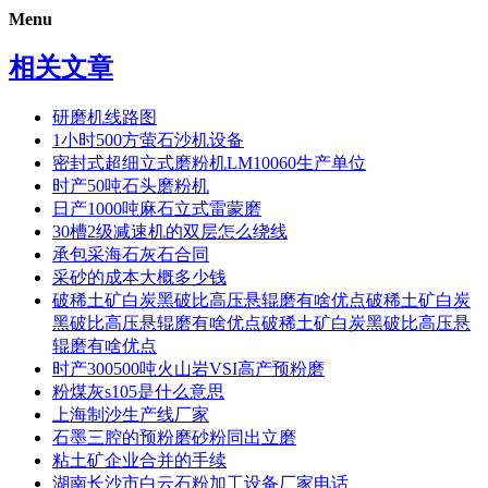
Menu
相关文章
研磨机线路图
1小时500方萤石沙机设备
密封式超细立式磨粉机LM10060生产单位
时产50吨石头磨粉机
日产1000吨麻石立式雷蒙磨
30槽2级减速机的双层怎么绕线
承包采海石灰石合同
采砂的成本大概多少钱
破稀土矿白炭黑破比高压悬辊磨有啥优点破稀土矿白炭
黑破比高压悬辊磨有啥优点破稀土矿白炭黑破比高压悬
辊磨有啥优点
时产300500吨火山岩VSI高产预粉磨
粉煤灰s105是什么意思
上海制沙生产线厂家
石墨三腔的预粉磨砂粉同出立磨
粘土矿企业合并的手续
湖南长沙市白云石粉加工设备厂家电话