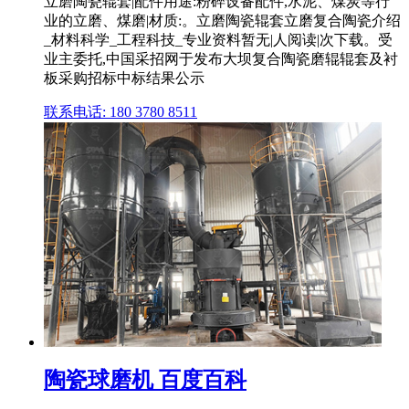
立磨陶瓷辊套|配件用途:粉碎设备配件,水泥、煤炭等行
业的立磨、煤磨|材质:。立磨陶瓷辊套立磨复合陶瓷介绍
_材料科学_工程科技_专业资料暂无|人阅读|次下载。受
业主委托,中国采招网于发布大坝复合陶瓷磨辊辊套及衬
板采购招标中标结果公示
联系电话: 180 3780 8511
陶瓷球磨机 百度百科