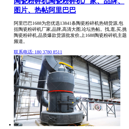
陶瓷粉碎机陶瓷粉碎机厂家、品牌、
图片、热帖阿里巴巴
阿里巴巴1688为您优选13841条陶瓷粉碎机热销货源,包
括陶瓷粉碎机厂家,品牌,高清大图,论坛热帖。找,逛,买,挑
陶瓷粉碎机,品质爆款货源批发价,上1688陶瓷粉碎机主题
频道。
联系电话: 180 3780 8511