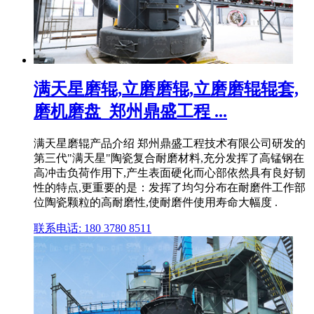
满天星磨辊,立磨磨辊,立磨磨辊辊套,
磨机磨盘_郑州鼎盛工程 ...
满天星磨辊产品介绍 郑州鼎盛工程技术有限公司研发的
第三代"满天星"陶瓷复合耐磨材料,充分发挥了高锰钢在
高冲击负荷作用下,产生表面硬化而心部依然具有良好韧
性的特点,更重要的是：发挥了均匀分布在耐磨件工作部
位陶瓷颗粒的高耐磨性,使耐磨件使用寿命大幅度 .
联系电话: 180 3780 8511