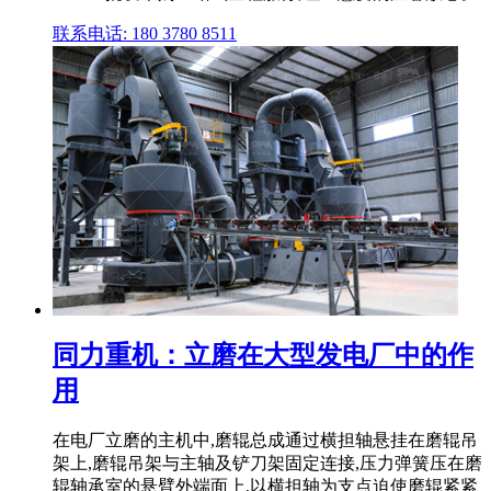
联系电话: 180 3780 8511
同力重机：立磨在大型发电厂中的作
用
在电厂立磨的主机中,磨辊总成通过横担轴悬挂在磨辊吊
架上,磨辊吊架与主轴及铲刀架固定连接,压力弹簧压在磨
辊轴承室的悬臂外端面上,以横担轴为支点迫使磨辊紧紧