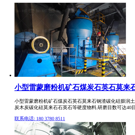
小型雷蒙磨粉机矿石煤炭石英石莫来石钢
小型雷蒙磨粉机矿石煤炭石英石莫来石钢渣碳化硅膨润土黏
炭木炭碳化硅莫来石石英石等硬度物料,研磨目数可达40目到4
联系电话: 180 3780 8511