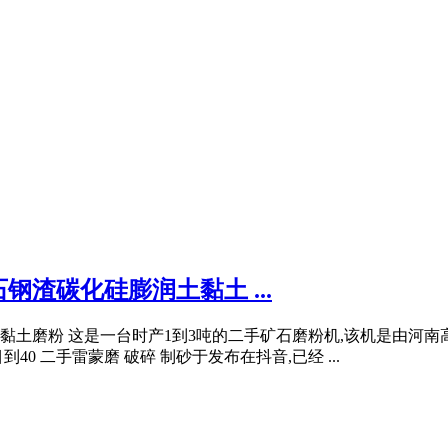
渣碳化硅膨润土黏土 ...
土磨粉 这是一台时产1到3吨的二手矿石磨粉机,该机是由河南高
0 二手雷蒙磨 破碎 制砂于发布在抖音,已经 ...