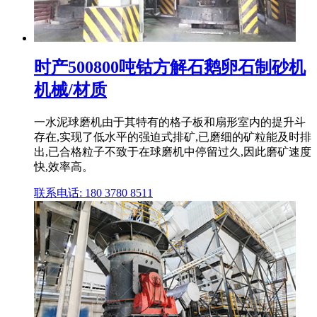
时产500800吨钴方解石鹅卵石制砂机
机械/材质
一水泥球磨机由于其特有的格子板和扇形室内的提升斗
存在,实现了低水平的强迫式排矿,已磨细的矿粒能及时排
出,已合格粒子不致于在球磨机中停留过久,因此磨矿速度
快,效率高。
联系电话: 180 3780 8511