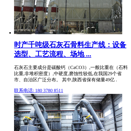
时产千吨级石灰石骨料生产线：设备
选型、工艺流程、场地 ...
石灰石主要成分是碳酸钙（CaCO3）,一般比重在（石料
比重,非堆积密度）,中硬度,磨蚀性较低,在我国29个省
市、自治区广泛分布。 其中,陕西省保有储量49亿 .
联系电话: 180 3780 8511