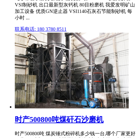
VSI制砂机 出口最新型灰钙机 80目粉磨机 我爱发明矿山
加工设备 优质GN逆止器 VSI1140石灰石节能制砂机 每
小时 ...
联系电话: 180 3780 8511
时产500800吨煤矸石沙磨机
时产500800吨 煤炭锤式粉碎机多少钱一台,哪个厂家更好