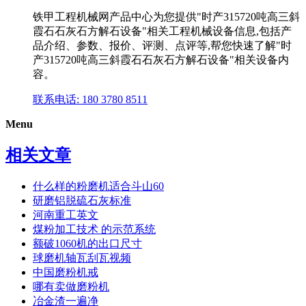
铁甲工程机械网产品中心为您提供"时产315720吨高三斜
霞石石灰石方解石设备"相关工程机械设备信息,包括产
品介绍、参数、报价、评测、点评等,帮您快速了解"时
产315720吨高三斜霞石石灰石方解石设备"相关设备内
容。
联系电话: 180 3780 8511
Menu
相关文章
什么样的粉磨机适合斗山60
研磨铝脱硫石灰标准
河南重工英文
煤粉加工技术 的示范系统
额破1060机的出口尺寸
球磨机轴瓦刮瓦视频
中国磨粉机戒
哪有卖做磨粉机
冶金渣一遍净