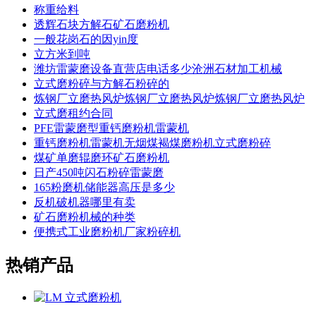
称重给料
透辉石块方解石矿石磨粉机
一般花岗石的因yin度
立方米到吨
潍坊雷蒙磨设备直营店电话多少沧洲石材加工机械
立式磨粉碎与方解石粉碎的
炼钢厂立磨热风炉炼钢厂立磨热风炉炼钢厂立磨热风炉
立式磨租约合同
PFE雷蒙磨型重钙磨粉机雷蒙机
重钙磨粉机雷蒙机无烟煤褐煤磨粉机立式磨粉碎
煤矿单磨辊磨环矿石磨粉机
日产450吨闪石粉碎雷蒙磨
165粉磨机储能器高压是多少
反机破机器哪里有卖
矿石磨粉机械的种类
便携式工业磨粉机厂家粉碎机
热销产品