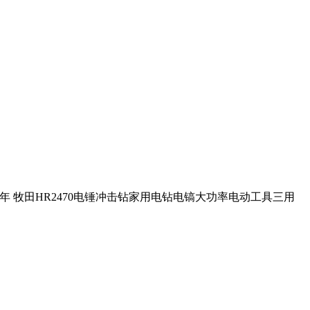
 3年 牧田HR2470电锤冲击钻家用电钻电镐大功率电动工具三用