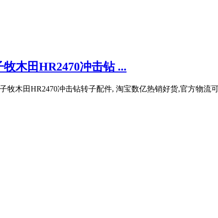
木田HR2470冲击钻 ...
锤转子牧木田HR2470冲击钻转子配件, 淘宝数亿热销好货,官方