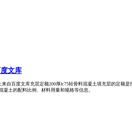
百度文库
骨料混凝土来自百度文库充层定额200厚lc75轻骨料混凝土填充层
料混凝土的配料比例、材料用量和规格等信息。