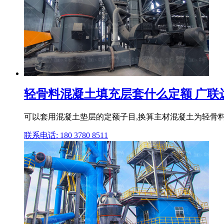
轻骨料混凝土填充层套什么定额 广联
可以套用混凝土垫层的定额子目,换算主材混凝土为轻骨料混
联系电话: 180 3780 8511