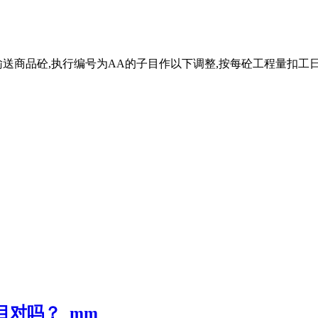
送商品砼,执行编号为AA的子目作以下调整,按每砼工程量扣工日,
目对吗？_mm