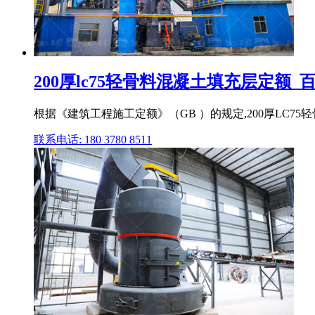
200厚lc75轻骨料混凝土填充层定额_
根据《建筑工程施工定额》（GB ）的规定,200厚LC7
联系电话: 180 3780 8511