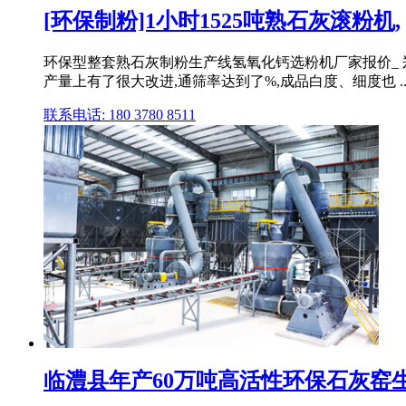
[环保制粉]1小时1525吨熟石灰滚粉机,
环保型整套熟石灰制粉生产线氢氧化钙选粉机厂家报价_
产量上有了很大改进,通筛率达到了%,成品白度、细度也 ..
联系电话: 180 3780 8511
临澧县年产60万吨高活性环保石灰窑生产