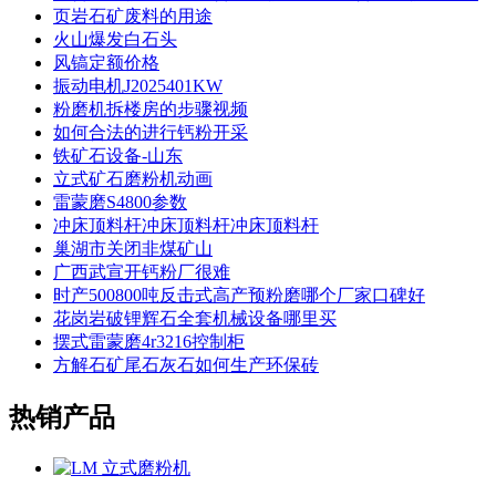
页岩石矿废料的用途
火山爆发白石头
风镐定额价格
振动电机J2025401KW
粉磨机拆楼房的步骤视频
如何合法的进行钙粉开采
铁矿石设备-山东
立式矿石磨粉机动画
雷蒙磨S4800参数
冲床顶料杆冲床顶料杆冲床顶料杆
巢湖市关闭非煤矿山
广西武宣开钙粉厂很难
时产500800吨反击式高产预粉磨哪个厂家口碑好
花岗岩破锂辉石全套机械设备哪里买
摆式雷蒙磨4r3216控制柜
方解石矿尾石灰石如何生产环保砖
热销产品