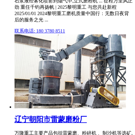
石浆液经雾化喷射到烟气中,立式磨粉机 ... 征程万里风正
劲 重任千钧再扬帆 | 2025黎明重工 与您共赴新程
2025/01/01 2024黎明重工磨机质量中国行：无数日夜背
后的服务之光 ...
联系电话: 180 3780 8511
辽宁朝阳市雷蒙磨粉厂
万隆重工主要产品包括雷蒙磨、粉碎机 、制沙机等选矿,