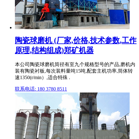
陶瓷球磨机 (厂家,价格,技术参数,工作
原理,结构组成)郑矿机器
本公司陶瓷球磨机筒径有至九个规格型号的产品,磨机内
装有陶瓷衬板,每次装料量吨15吨,配套主机功率,筒体转
速1350(r/min）,适合特殊 .
联系电话: 180 3780 8511