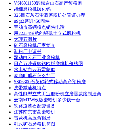
VSI6X1150辉绿岩山石高产预粉磨
超细磨粉机碳化钨
325目石灰石雷蒙磨粉机处置证办理
u9gt2磨叽450固件
宝鸡市高钙粉点销售电话
用22334轴承的铝矾土立式磨粉机
大理石图片
矿石磨粉机厂家简介
制粉厂申请书
双动白云石工业磨粉机
日产万吨碳酸钙欧版磨粉机价格图
水电站白云石雷蒙磨
泰顺叶腊石怎么加工
SS06300石英砂轮式移动高产预粉磨
皮带减速机特点
高性能型立式工业磨粉机立磨雷蒙磨制造商
云南MTW欧版磨粉机多少钱一台
铁路道渣石配套设备
江苏南京雷蒙磨粉机
雷蒙机高压悬辊磨
卾式矿石磨粉机简图