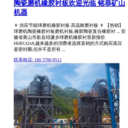
陶瓷磨机橡胶衬板欢迎光临 铭恭矿山
机器
￥ 供应节能球磨机橡胶衬板 高温耐磨衬板 ￥ 【热销】
球磨机陶瓷橡胶衬板磨机衬板,橡胶陶瓷复合橡胶衬 ... 安
徽省黄山市歙县绍濂乡球磨机橡胶衬里新报价
HhRUt2x8,越来越多的消费者选择直销的方式购买蒸压
釜密封圈,但并不是所有 ...
联系电话: 180 3780 8511