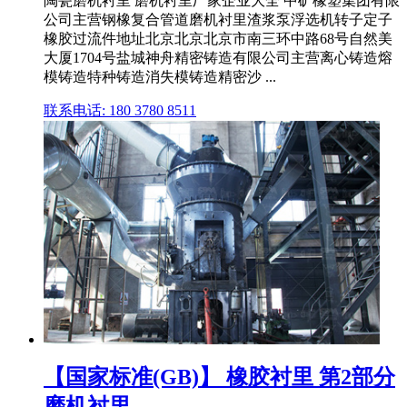
陶瓷磨机衬里 磨机衬里厂家企业大全 中矿橡塑集团有限
公司主营钢橡复合管道磨机衬里渣浆泵浮选机转子定子
橡胶过流件地址北京北京北京市南三环中路68号自然美
大厦1704号盐城神舟精密铸造有限公司主营离心铸造熔
模铸造特种铸造消失模铸造精密沙 ...
联系电话: 180 3780 8511
【国家标准(GB)】 橡胶衬里 第2部分
磨机衬里