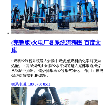
(完整版)火电厂各系统流程图 百度文
库
• 燃料经制粉系统送入炉膛中燃烧,使燃料的化学能变为
热能。 • 高温烟气由炉膛经水平烟道进入尾部烟道,最后
从锅炉中排出。 锅炉排烟再经过烟气净化. – 作用：按照
锅炉负荷需要,把煤粉 .
联系电话: 180 3780 8511