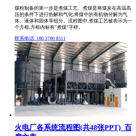
煤粉制备的第一步是煮煤工艺。煮煤是将煤炭在高温高
压的条件下进行热解和气化,将煤中的有机物分解为气
体、液体和固体等组分。流程图中,煮煤工艺被表示为一
个方框,方框内标有"煮煤"字样。
联系电话: 180 3780 8511
火电厂各系统流程图(共48张PPT)_百