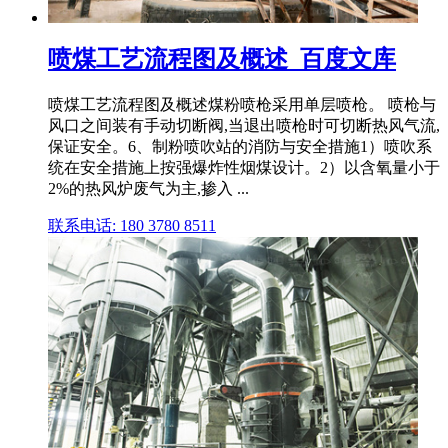
喷煤工艺流程图及概述_百度文库
喷煤工艺流程图及概述煤粉喷枪采用单层喷枪。 喷枪与
风口之间装有手动切断阀,当退出喷枪时可切断热风气流,
保证安全。6、制粉喷吹站的消防与安全措施1）喷吹系
统在安全措施上按强爆炸性烟煤设计。2）以含氧量小于
2%的热风炉废气为主,掺入 ...
联系电话: 180 3780 8511