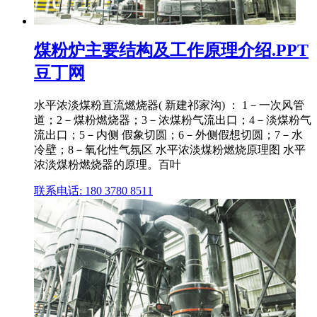
煤粉炉主要结构及工作原理介绍.PPT
豆丁网
水平浓淡煤粉直流燃烧器( 新建祁家沟) ： 1－一次风管
道；2－煤粉燃烧器；3－浓煤粉气流出口；4－淡煤粉气
流出口；5－内侧 假象切圆；6－外侧假想切圆；7－水
冷壁；8－氧化性气氛区 水平浓淡煤粉燃烧原理图 水平
浓淡煤粉燃烧器的原理。百叶
联系电话: 180 3780 8511