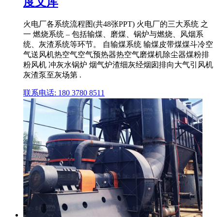
度文库
火电厂各系统流程图(共48张PPT) 火电厂的三大系统 之
一 燃烧系统 – 包括输煤、磨煤、锅炉与燃烧、风烟系
统、灰渣系统等环节。 自输煤系统 输煤皮带煤煤斗冷空
气送风机热空气空气预热器热空气磨煤机除尘器煤粉排
粉风机 冲灰水锅炉 烟气炉渣细灰经烟囱排向大气引风机
灰渣泵至灰场第 .
联系电话: 180 3780 8511