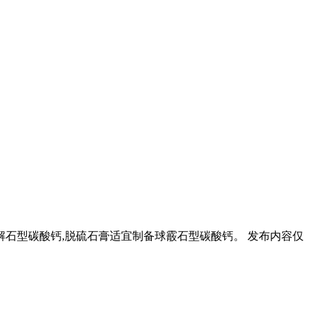
方解石型碳酸钙,脱硫石膏适宜制备球霰石型碳酸钙。 发布内容仅