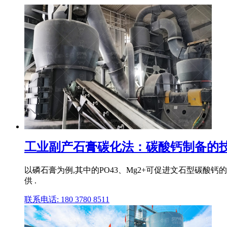
工业副产石膏碳化法：碳酸钙制备的技术
以磷石膏为例,其中的PO43、Mg2+可促进文石型碳酸
供 .
联系电话: 180 3780 8511