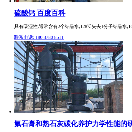
硫酸钙 百度百科
具有吸湿性,通常含有2个结晶水,128℃失去1分子结晶水
联系电话: 180 3780 8511
氟石膏和熟石灰碳化养护力学性能的