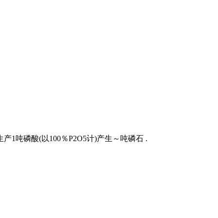
磷酸(以100％P2O5计)产生～吨磷石 .