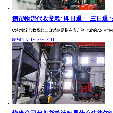
德帮物流代收货款"即日退" "三日退
德邦物流代收货款三日返款是指在客户签收后的72小时内吗
联系电话: 180 3780 8511