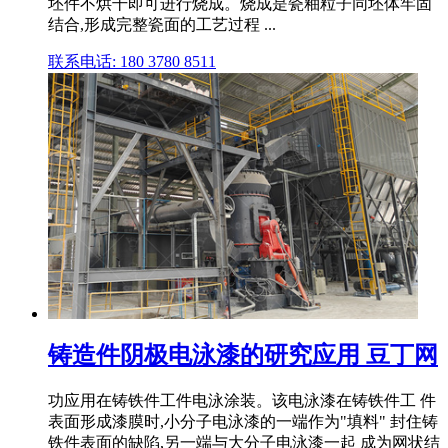
坯件不烘干即可进行烧成。烧成是瓷釉粒子同坯体牢固
结合,形成完整瓷面的工艺过程 ...
联系电话: 180 3780 8511
铸造件阴极电泳漆的研究应用 豆丁网
功应用在铸铁件工件电泳涂装。该电泳漆在铸铁件工 件
表面形成漆膜时,小分子电泳漆的一端作为"填料" 封住铸
铁件表面的缺陷,另一端与大分子电泳漆一起 成为网状结