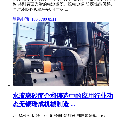
构,得到表面光滑的电泳漆膜。该电泳漆 防腐性能优异,
同时漆膜外观流平好,可广泛 ...
联系电话: 180 3780 8511
水玻璃砂简介和铸造中的应用行业动
态无锡瑞成机械制造 ...
2）铸铁件粘砂：a）刷涂料,最好使用醇基涂料；b）一