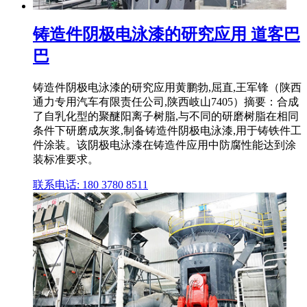
铸造件阴极电泳漆的研究应用 道客巴
巴
铸造件阴极电泳漆的研究应用黄鹏勃,屈直,王军锋（陕西
通力专用汽车有限责任公司,陕西岐山7405）摘要：合成
了自乳化型的聚醚阳离子树脂,与不同的研磨树脂在相同
条件下研磨成灰浆,制备铸造件阴极电泳漆,用于铸铁件工
件涂装。该阴极电泳漆在铸造件应用中防腐性能达到涂
装标准要求。
联系电话: 180 3780 8511