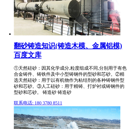
翻砂铸造知识(铸造木模、金属铝模)
百度文库
①天然硅砂：因其化学成分,粒度组成不同,分别用于有色
合金铸件、铸铁件及中小型铸钢件的型砂和芯砂。②精
选天然硅砂：用于以有机物作为粘结剂的各种铸钢件型
砂和芯砂。③人工硅砂：用于精铸、打炉衬或铸钢件的
型砂和芯砂。 铸造砂 铸造砂
联系电话: 180 3780 8511