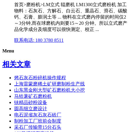
首页>磨粉机>LM立式 辊磨机 LM1300立式磨粉机 加工
物料：石灰石、方解石、白云石、重晶石、滑石、碳酸
钙、石膏、膨润土等 ... 物料在立式磨内停留的时间仅2
～3分钟,而在球磨机内则要15～20 分钟。所以立式磨产
品化学成分及细度可以很快测定、校正 ...
联系电话: 180 3780 8511
Menu
相关文章
烤石灰石粉碎机操作规程
上海雷蒙磨稀土矿研磨制粉生产线
山东黑金刚大型矿石磨粉机大小挖
马铃薯矿石磨粉机
铗精品砂粉设备
圆高细立磨设计
电石泥省灰石灰石砖厂
制粉加工厂班前会制度
采石厂传输带15分石头