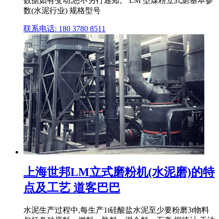
数据如有变动,恕不另行通知。 LM 型煤粉立式磨基本参
数(水泥行业) 规格型号
联系电话: 180 3780 8511
上海世邦LM立式磨粉机(水泥磨)的特
点及工艺 道客巴巴
水泥生产过程中,每生产1t硅酸盐水泥至少要粉磨3t物料