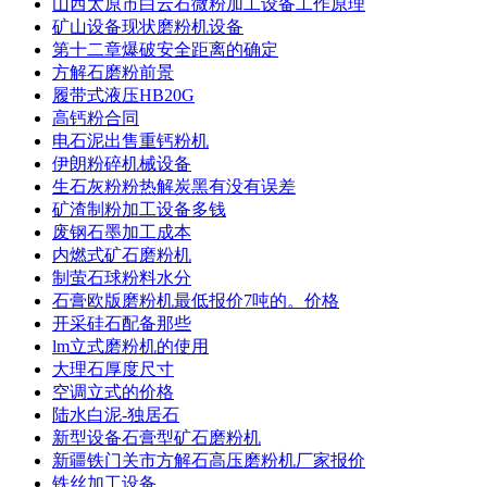
山西太原市白云石微粉加工设备工作原理
矿山设备现状磨粉机设备
第十二章爆破安全距离的确定
方解石磨粉前景
履带式液压HB20G
高钙粉合同
电石泥出售重钙粉机
伊朗粉碎机械设备
生石灰粉粉热解炭黑有没有误差
矿渣制粉加工设备多钱
废钢石墨加工成本
内燃式矿石磨粉机
制萤石球粉料水分
石膏欧版磨粉机最低报价7吨的。价格
开采硅石配备那些
lm立式磨粉机的使用
大理石厚度尺寸
空调立式的价格
陆水白泥-独居石
新型设备石膏型矿石磨粉机
新疆铁门关市方解石高压磨粉机厂家报价
铁丝加工设备