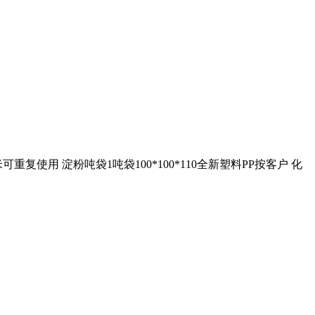
用 淀粉吨袋1吨袋100*100*110全新塑料PP按客户 化