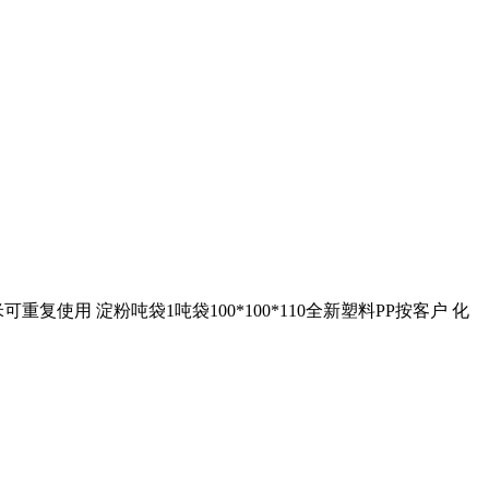
用 淀粉吨袋1吨袋100*100*110全新塑料PP按客户 化