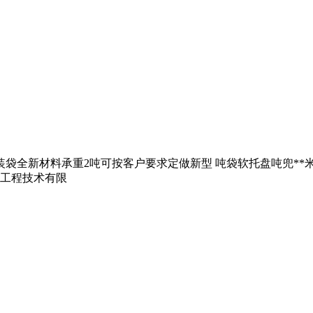
全新材料承重2吨可按客户要求定做新型 吨袋软托盘吨兜**米可重复使
备工程技术有限