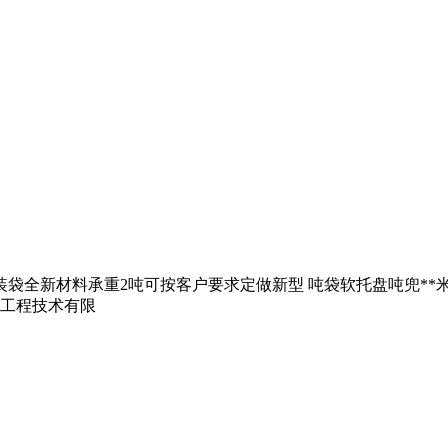
全新材料承重2吨可按客户要求定做新型 吨袋软托盘吨兜**米可重复使
备工程技术有限