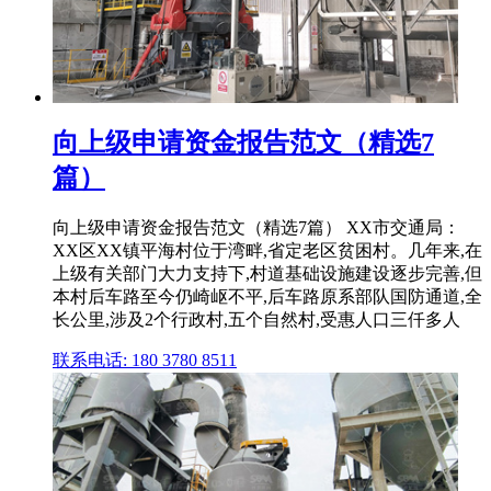
向上级申请资金报告范文（精选7
篇）
向上级申请资金报告范文（精选7篇） XX市交通局：
XX区XX镇平海村位于湾畔,省定老区贫困村。几年来,在
上级有关部门大力支持下,村道基础设施建设逐步完善,但
本村后车路至今仍崎岖不平,后车路原系部队国防通道,全
长公里,涉及2个行政村,五个自然村,受惠人口三仟多人
联系电话: 180 3780 8511