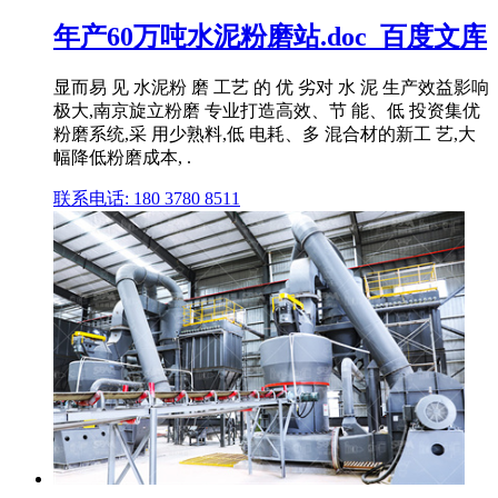
年产60万吨水泥粉磨站.doc_百度文库
显而易 见 水泥粉 磨 工艺 的 优 劣对 水 泥 生产效益影响
极大,南京旋立粉磨 专业打造高效、节 能、低 投资集优
粉磨系统,采 用少熟料,低 电耗、多 混合材的新工 艺,大
幅降低粉磨成本, .
联系电话: 180 3780 8511