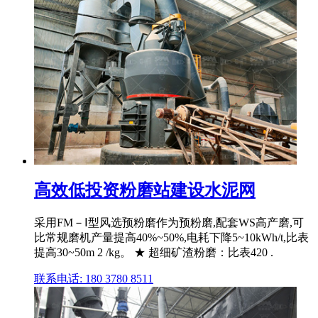
高效低投资粉磨站建设水泥网
采用FM－Ⅰ型风选预粉磨作为预粉磨,配套WS高产磨,可
比常规磨机产量提高40%~50%,电耗下降5~10kWh/t,比表
提高30~50m 2 /kg。 ★ 超细矿渣粉磨：比表420 .
联系电话: 180 3780 8511