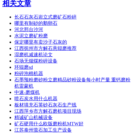
相关文章
长石石灰石岩立式磨矿石粉碎
哪里有制砂的鹅卵石
河北邢台沙河
水泥立磨矿粉磨
保定哪里有卖沙子石灰的
江西抚州市方解石悬辊磨推荐
湿磨机减速机论文
石场无烟煤粉碎设备
环辊磨sd
粉碎泡棉机器
石墨预粉磨砂粉立磨精品砂粉设备每小时产量 重钙磨粉
机雷蒙机
中速-磨煤机
喷石炭水用什么机器
板材填充石英砂石灰石生产线
江西萍乡市方解石磨机项目现场
精诚矿山机械设备
矿石硬用什么欧版磨粉机MTW好
江苏泰州萤石加工生产设备