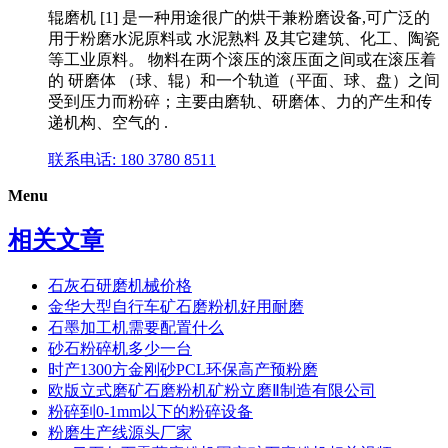
辊磨机 [1] 是一种用途很广的烘干兼粉磨设备,可广泛的
用于粉磨水泥原料或 水泥熟料 及其它建筑、化工、陶瓷
等工业原料。 物料在两个滚压的滚压面之间或在滚压着
的 研磨体 （球、辊）和一个轨道（平面、球、盘）之间
受到压力而粉碎；主要由磨轨、研磨体、力的产生和传
递机构、空气的 .
联系电话: 180 3780 8511
Menu
相关文章
石灰石研磨机械价格
金华大型自行车矿石磨粉机好用耐磨
石墨加工机需要配置什么
砂石粉碎机多少一台
时产1300方金刚砂PCL环保高产预粉磨
欧版立式磨矿石磨粉机矿粉立磨Ⅱ制造有限公司
粉碎到0-1mm以下的粉碎设备
粉磨生产线源头厂家