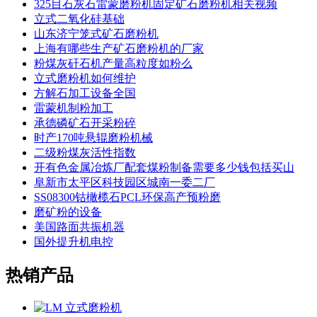
325目石灰石雷蒙磨粉机固定矿石磨粉机相关视频
立式二氧化硅基础
山东济宁笼式矿石磨粉机
上海有哪些生产矿石磨粉机的厂家
粉煤灰矸石机产量高粒度如粉么
立式磨粉机如何维护
方解石加工设备全国
雷蒙机制粉加工
承德磷矿石开采粉碎
时产170吨悬辊磨粉机械
二级粉煤灰活性指数
开有色金属冶炼厂配套煤粉制备需要多少钱包括买山
阜新市太平区科技园区城南一委二厂
SS08300钴橄榄石PCL环保高产预粉磨
磨矿粉的设备
美国路面共振机器
国外提升机电控
热销产品