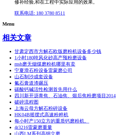
修补经验,和在工程中实际应用的效果。
联系电话: 180 3780 8511
Menu
相关文章
甘肃定西市方解石欧版磨粉机设备多少钱
1小时180吨风化砂高产预粉磨设备
msb磨无烟煤磨粉机哪里有卖
宁夏滑石粉设备雷蒙磨公司
山石制沙成套设备
氟石膏道渣碾压
碳酸钙碱活性检测首先用什么
四川新开沥青焦、石油焦、煅后焦粉磨项目2014
破碎流程图
上海云母方解石粉碎设备
HK04B摇摆式高速粉粹机
每小时产150立方的重质钙磨粉机。
4r3216雷蒙磨重量
山西LM系列高细立磨